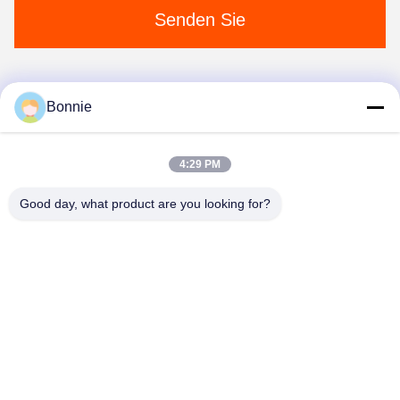
Senden Sie
Bonnie
1
4:29 PM
Good day, what product are you looking for?
Wei County Chengxiang Supply Chain
Management Co., Ltd.
13932922239@139.com
86--13932922239