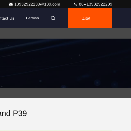
13932922239@139.com
86--13932922239
tact Us
Zitat
German
and P39