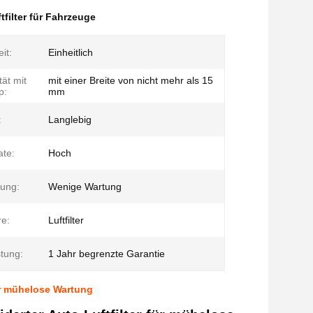
filter für Fahrzeuge
it:
Einheitlich
tät mit
mit einer Breite von nicht mehr als 15
p:
mm
:
Langlebig
ate:
Hoch
tung:
Wenige Wartung
re:
Luftfilter
tung:
1 Jahr begrenzte Garantie
für mühelose Wartung