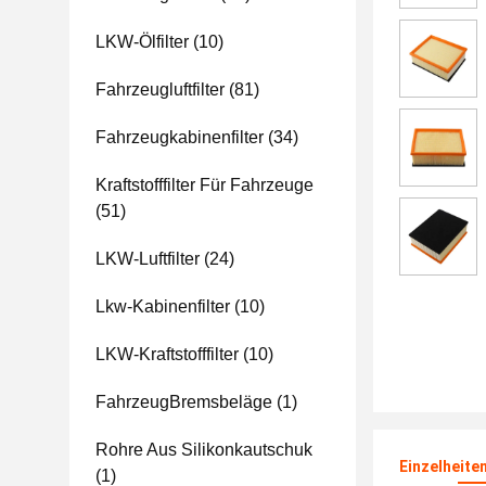
LKW-Ölfilter
(10)
Fahrzeugluftfilter
(81)
Fahrzeugkabinenfilter
(34)
Kraftstofffilter Für Fahrzeuge
(51)
LKW-Luftfilter
(24)
Lkw-Kabinenfilter
(10)
LKW-Kraftstofffilter
(10)
FahrzeugBremsbeläge
(1)
Rohre Aus Silikonkautschuk
Einzelheite
(1)