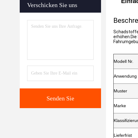
Einfa
Verschicken Sie uns
Beschre
Schadstoffe
erhöhen.Die 
Fahrumgebun
Modell Nr.
Anwendung
Muster
Senden Sie
Marke
Klassifizieru
Lieferfrist