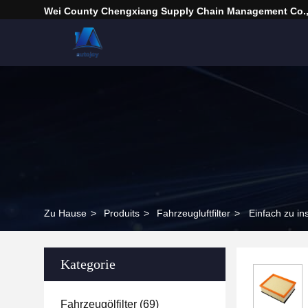
Wei County Chengxiang Supply Chain Management Co.,
Zu Hause
>
Produits
>
Fahrzeugluftfilter
>
Einfach zu in
Kategorie
Fahrzeugölfilter
(69)