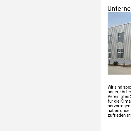
Unterne
Wir sind spe
andere Arten
Vereinigten 
für die Klim
hervorragend
haben unsere
zufrieden st