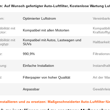
en:
Auf Wunsch gefertigter Auto-Luftfilter
,
Kostenlose Wartung Luft
om:
Optimierter Luftstrom
Vereinbarke
bilität mit
Kompatibili
Kompatibel mit allen Motorten
tor:
Kraftstoffty
bilität mit
Kompatibel mit Autos, Lastwagen und
Haltbarkeit
ugtyp:
SUVs
z:
990,9%
Filtrationsr
tung:
Einfache Installation
Instandhal
l:
Filterpapier von hoher Qualität
Art der Wa
Anpassbar
Gewährleis
installieren und zu ersetzen: Maßgeschneiderter Auto-Luftfilter 