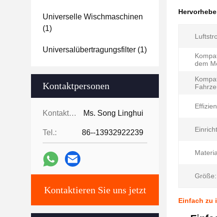
Hervorheb
Universelle Wischmaschinen
(1)
Luftstr
Universalübertragungsfilter
(1)
Kompati
dem Mo
Kompati
Kontaktpersonen
Fahrze
Effizien
Kontaktpersonen:
Ms. Song Linghui
Einrich
Tel.:
86--13932922239
Materia
Größe:
Kontaktieren Sie uns jetzt
Einfach zu 