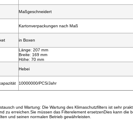
Maßgeschneidert
Kartonverpackungen nach Maß
ket
in Boxen
Länge: 207 mm
n
Breite: 169 mm
Höhe: 70 mm
Hebei
kapazität
10000000/PCS/Jahr
stausch und Wartung: Die Wartung des Klimaschutzfilters ist sehr prak
nd zu erreichen.Sie müssen das Filterelement ersetzenDies kann die be
lten und seinen normalen Betrieb gewährleisten.