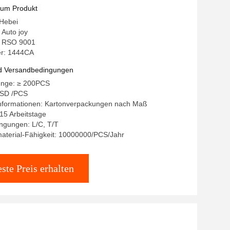
zum Produkt
 Hebei
Auto joy
g: RSO 9001
r: 1444CA
d Versandbedingungen
enge: ≥ 200PCS
USD /PCS
nformationen: Kartonverpackungen nach Maß
-15 Arbeitstage
ngungen: L/C, T/T
aterial-Fähigkeit: 10000000/PCS/Jahr
ste Preis erhalten