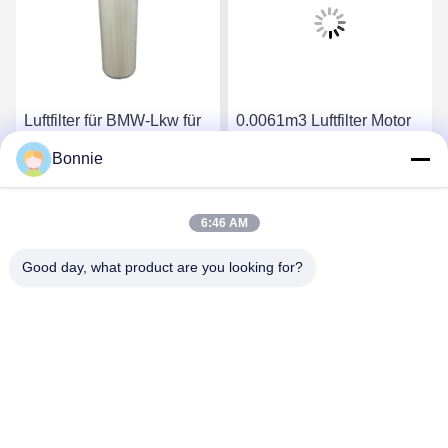
Luftfilter für BMW-Lkw für
0.0061m3 Luftfilter Motor
Mercedes-Benz Porsche
Lkw Filter OEM 1665563
Bonnie
4355MK-01
Beste Preis erhalten
Beste Preis erhalten
6:46 AM
Good day, what product are you looking for?
Wei County Chengxiang Supply Chain
Management Co., Ltd.
13932922239@139.com