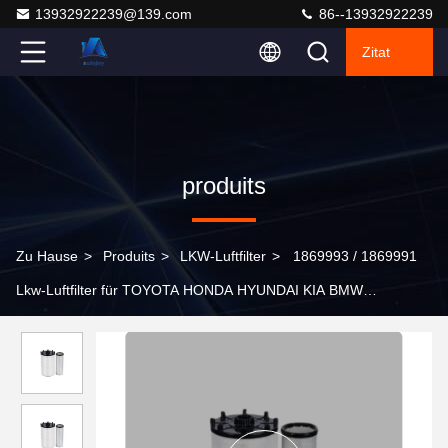
13932922239@139.com
86--13932922239
Zitat
produits
Zu Hause
>
Produits
>
LKW-Luftfilter
>
1869993 / 1869991
Lkw-Luftfilter für TOYOTA HONDA HYUNDAI KIA BMW
MERCEDES-BENZ PORSCHE FORD VOLKSWAGEN LAND
ROVER